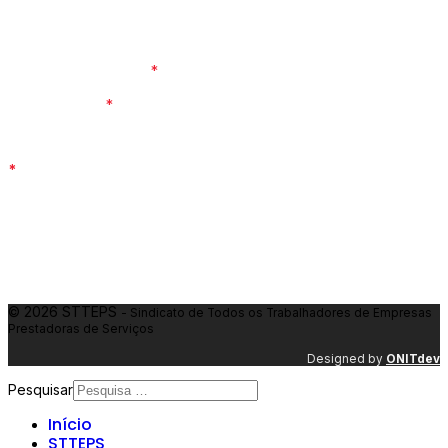
Contacte-nos
Sede
: R. de Oslo 91 - C. C. Londres 1 - AC 152, 4460-388 Sra.
da Hora, Matosinhos
*
Delegação
: Rua Aquiles Machado n.º20 - Atelier, 2745-074
Olaias, Lisboa
*
Email
:
geral@stteps.pt
Telemóvel
: 936 716 696
*
Atendimento presencial por marcação
Contactos por sector
Segurança Privada
: 924 464 019
Limpeza Industrial
: 961 635 483
© 2026 STTEPS
- Sindicato de Todos os Trabalhadores de Empresas
Prestadoras de Serviços
Designed by
ONIT
dev
Pesquisar
Início
STTEPS