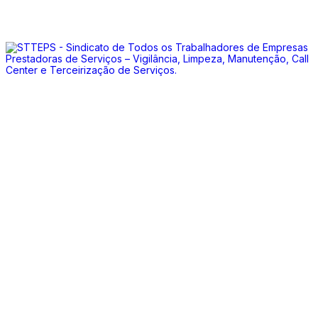
Somos um Sindicato ligado aos sectores de Vigilância, Limpeza,
Manutenção, Call Center e Terceirização de Serviços
Juntos somos mais fortes.
Junta-te a nós!
Facebook
Instagram
Whatsapp
Ligações